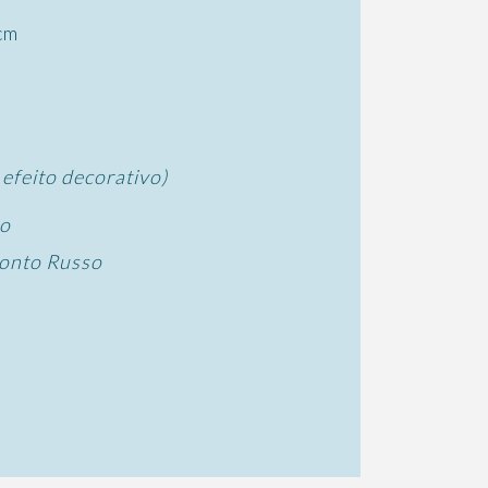
cm
efeito decorativo)
do
onto Russo