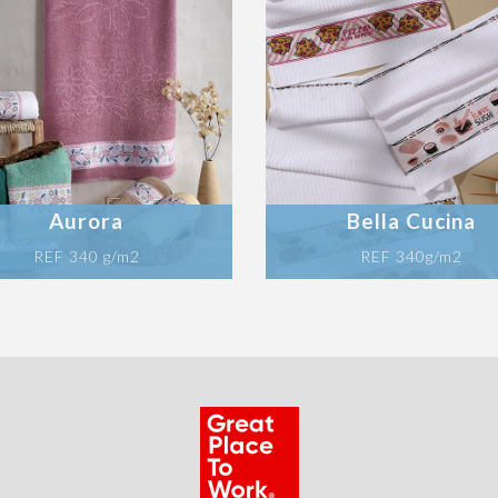
Aurora
Bella Cucina
REF 340 g/m2
REF 340g/m2